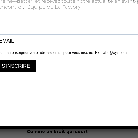
tre newsletter, et recevez toute notre actualité en avan
résultat dans le film !
rencontrer, l’équipe de La Factory
Pour cette représentation exceptionnelle, cette ver
film sera ponctuée d’interventions live du PAP’40 et
Cardinal Triple A qui mettront une belle ambiance d
“Richeattitude” dans la salle !
LA PRESSE EN PAR
«Percutant comme Benalla en casta
Hilarant comme le PS en campagne 
Jouissif comme Carlos Ghosn en cabane !»
Guilla
Meurice
«A mi-chemin entre une cérémonie religieuse et u
cérémonie de remise de prix, les deux à la gloire d’
et même Dieu, le grand, le seul Capital !»
France Int
Comme un bruit qui court