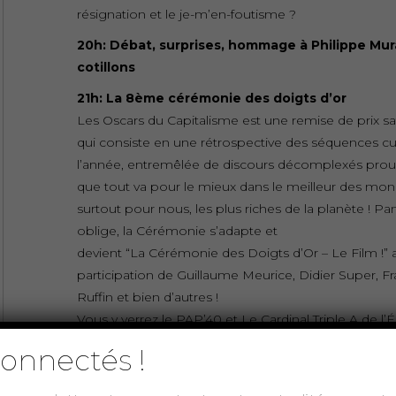
résignation et le je-m’en-foutisme ?
20h: Débat, surprises, hommage à Philippe Mur
cotillons
21h: La 8ème cérémonie des doigts d’or
Les Oscars du Capitalisme est une remise de prix sat
qui consiste en une rétrospective des séquences cu
l’année, entremêlée de discours décomplexés prou
que tout va pour le mieux dans le meilleur des mo
surtout pour nous, les plus riches de la planète ! P
oblige, la Cérémonie s’adapte et
devient “La Cérémonie des Doigts d’Or – Le Film !” a
participation de Guillaume Meurice, Didier Super, Fr
Ruffin et bien d’autres !
Vous y verrez le PAP’40 et Le Cardinal Triple A de l’É
de la Très Sainte Consommation tenter de remettre
onnectés !
main propre leur trophée aux grands vainqueurs de
année afin de les récompenser comme il se “Doigt”