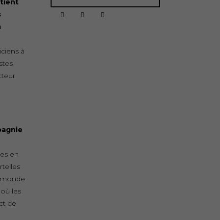
tient
s
a
iciens à
stes
cteur
pagnie
es en
telles
e monde
 où les
nct de