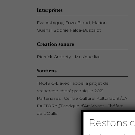
Interprètes
Eva Aubigny, Enzo Blond, Marion
Guénal, Sophie Falda-Buscaiot
Création sonore
Pierrick Grobéty - Musique live
Soutiens
TROIS C-L avec l’appel à projet de
recherche chorégraphique 2021
Partenaires : Centre Culturel Kulturfabrik/LA
FACTORY //Fabrique d’Art Vivant - Théâtre
de L’Oulle
Restons c