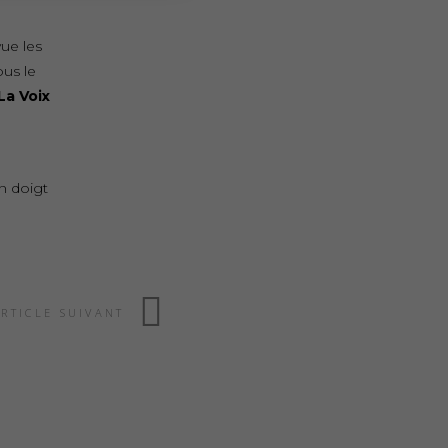
ue les
ous le
La Voix
un doigt
ARTICLE SUIVANT