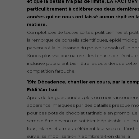
et que la bêtise n’a pas de limite, LA FACTORY 
particulièrement à célébrer ces deux dernière
années qui ne nous ont laissé aucun répit en l
matière.
Complotistes de toutes sortes, politiciennes et polit
la remorque de conseils scientifiques, épidémiologi
parvenus à la jouissance du pouvoir absolu d’un do
Knock plus vrai que nature… les tenants de l’écriture
inclusive pourraient bien être les outsiders de cette
compétition farouche.
19h: Décadence, chantier en cours, par la com
Eddi Van tsui.
Après de longues années plus ou moins insoucieus
apparence, marquées par des batailles presque mor
pour des pots de chocolat tartinable en promo. L
semble être devenu un sottisier inépuisable, un lieu
fous, hilares et armés, célèbrent leur victoire. L’insti
survie, se mobilisera-t-il ? Sombrera-t-on dans la