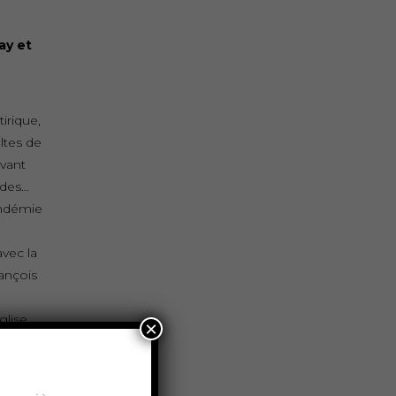
ay et
irique,
ltes de
vant
ndes…
andémie
vec la
ançois
glise
×
 en
 cette
,