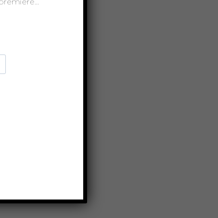
t-première…
sion
 du
e
LE
gne !
!
ume
ne
un seul
er -