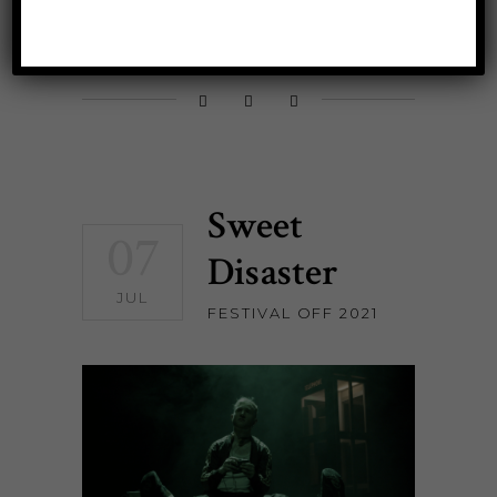
READ MORE
Sweet
07
Disaster
JUL
FESTIVAL OFF 2021