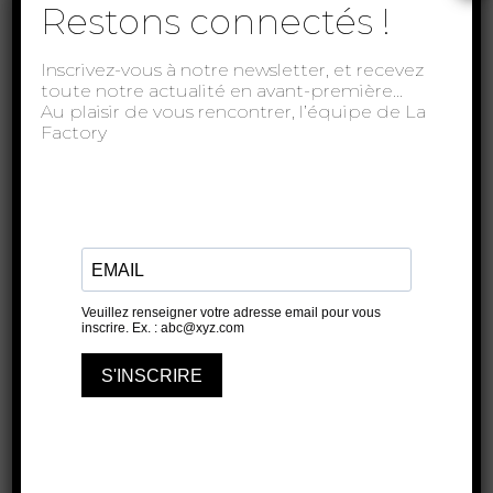
Restons connectés !
Inscrivez-vous à notre newsletter, et recevez
toute notre actualité en avant-première…
Au plaisir de vous rencontrer, l’équipe de La
Factory
Création pour trois danseuses et trois
pastèques, PUCIE est un constat
empirique autour de lʼêtre-femme. Pour
leur première création, les Sapharides