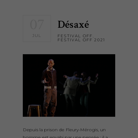
07
Désaxé
JUL
FESTIVAL OFF
,
FESTIVAL OFF 2021
Depuis la prison de Fleury-Mérogis, un
homme est envahi par une pensée : il a